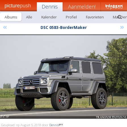
picture
push
Dennis
Aanmelden!
Inloggen
Upload
Albums
Alle
Kalender
Profiel
Favorieten
Mail De
«
»
DSC 0583-BorderMaker
Geupload: op August 5, 2018 door
Dennis