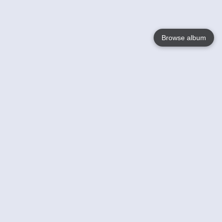
Browse album
Language
English
Nederlands
Français
Jouw
Help
Lees Meer