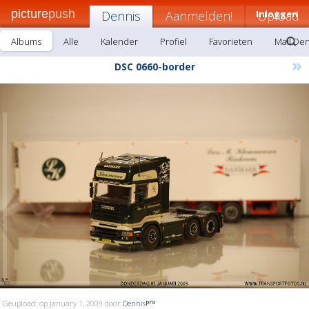
picture
push
Dennis
Aanmelden!
Inloggen
Upload
Albums
Alle
Kalender
Profiel
Favorieten
Mail De
»
DSC 0660-border
Geupload: op January 1, 2009 door
Dennis