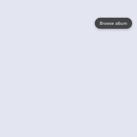
Browse album
Language
English
Nederlands
Français
Jouw
Help
Lees Meer