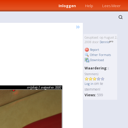
Inloggen
Help
Lees Meer
»
Geupload: op August 2,
2008 door
Dennis
Report
Other Formats
Download
Waardering:
(
Stemmers)
om te
Log in
stemmen!
Views:
599