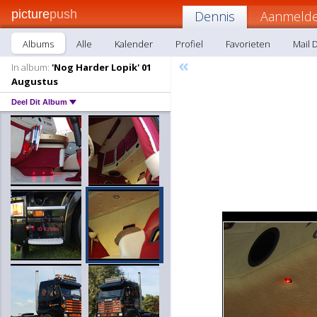
picture
push
Dennis
Aanmelde
Albums
Alle
Kalender
Profiel
Favorieten
Mail 
«
In album:
'Nog Harder Lopik' 01
Augustus
Deel Dit Album