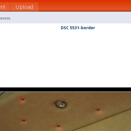
n!
Upload
Dennis
DSC 5531-border