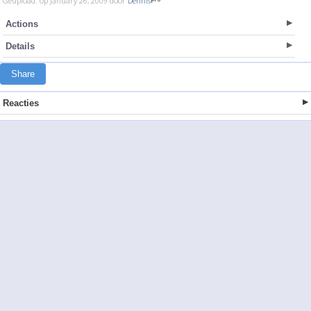
Geupload: op January 26, 2009 door
Dennis
Actions
Details
Share
Reacties