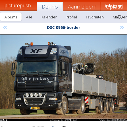
picture
push
Dennis
Aanmelden!
Inloggen
Upload
Albums
Alle
Kalender
Profiel
Favorieten
Mail De
«
»
DSC 0966-border