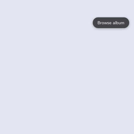
Browse album
Language
English
Nederlands
Français
Jouw
Help
Lees Meer