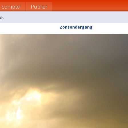
n compte!
Publier
is
Zonsondergang