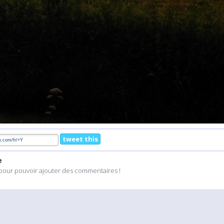
tweet this
e
pour pouvoir ajouter des commentaires !