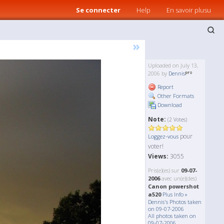
Se connecter
Help
En savoir plusu
»
Uploaded on July 13,
2006 by
Dennis
Report
Other Formats
Download
Note:
(2 Votes)
pour
Loggez-vous
voter!
Views:
3055
Pris(e)(es) sur
09-07-
2006
avec un(e)(des)
Canon powershot
a520
Plus Info »
Dennis's Photos taken
on 09-07-2006
All photos taken on
09-07-2006