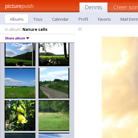
picture
push
Dennis
Creer so
Albums
Tous
Calendar
Profil
Favoris
Mail Denn
«
In album:
Nature calls
Share album